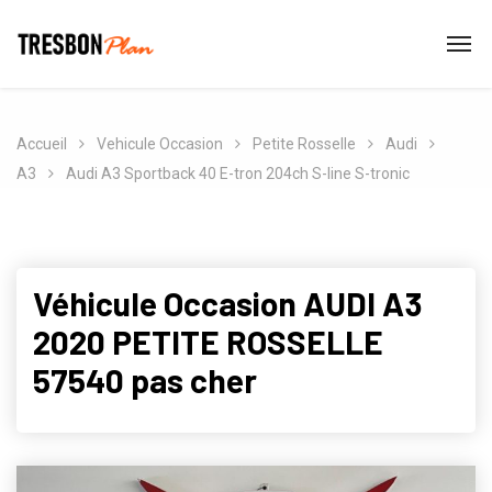
Accueil
Vehicule Occasion
Petite Rosselle
Audi
A3
Audi A3 Sportback 40 E-tron 204ch S-line S-tronic
Véhicule Occasion AUDI A3
2020 PETITE ROSSELLE
57540 pas cher