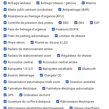
Airbags latéraux
Airbags rideaux / genoux
Alarme
Alerte oubli ceinture conducteur
Antipatinage (ASR)
Assistance au freinage d'urgence (AFU)
Contrôle de pression des pneus
EBD
EBV
ESP
Feux de freinage d'urgence
Fixations ISOFIX
Frein de parking automatique
Limiteur de vitesse
Phare xénon
Phares av. de jour à LED
Radars de stationnement arrière
Radars de stationnement avant
Régulateur de vitesse
Accoudoir central
Accoudoir central arrière
Banquette 1/3 2/3
Banquette rabattable
Bluetooth
Bouton démarrage
Chargeur CD
Climatisation automatique multi zone
Direction assistée
Fermeture électrique
Fermeture électrique automatique
GPS
Ordinateur de bord
Ouverture du coffre à distance
Rétroviseurs électriques
Rétroviseurs rabattables électriquement
Sièges chauffants