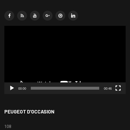
Lecteur
vidéo
00:00
00:46
PEUGEOT D’OCCASION
108