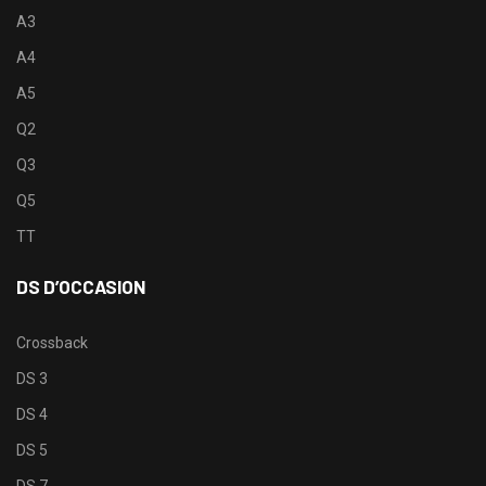
A3
A4
A5
Q2
Q3
Q5
TT
DS D’OCCASION
Crossback
DS 3
DS 4
DS 5
DS 7