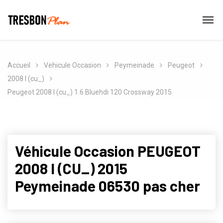
Accueil
Vehicule Occasion
Peymeinade
Peugeot
2008 I (cu_)
Peugeot 2008 I (cu_) 1.6 Bluehdi 120 Crossway 2015
Véhicule Occasion PEUGEOT
2008 I (CU_) 2015
Peymeinade 06530 pas cher