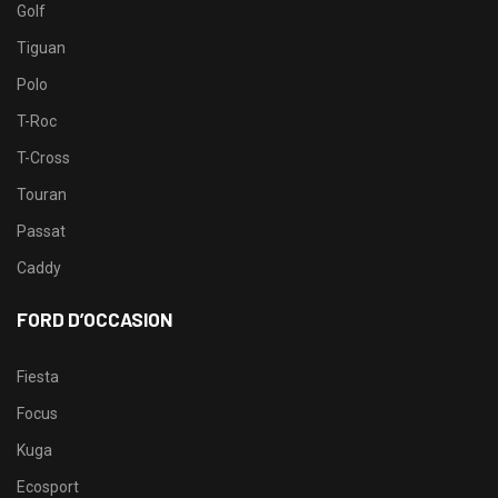
Golf
Tiguan
Polo
T-Roc
T-Cross
Touran
Passat
Caddy
FORD D’OCCASION
Fiesta
Focus
Kuga
Ecosport