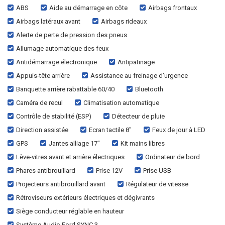
ABS
Aide au démarrage en côte
Airbags frontaux
Airbags latéraux avant
Airbags rideaux
Alerte de perte de pression des pneus
Allumage automatique des feux
Antidémarrage électronique
Antipatinage
Appuis-tête arrière
Assistance au freinage d’urgence
Banquette arrière rabattable 60/40
Bluetooth
Caméra de recul
Climatisation automatique
Contrôle de stabilité (ESP)
Détecteur de pluie
Direction assistée
Ecran tactile 8"
Feux de jour à LED
GPS
Jantes alliage 17"
Kit mains libres
Lève-vitres avant et arrière électriques
Ordinateur de bord
Phares antibrouillard
Prise 12V
Prise USB
Projecteurs antibrouillard avant
Régulateur de vitesse
Rétroviseurs extérieurs électriques et dégivrants
Siège conducteur réglable en hauteur
Système Audio Ford SYNC 3