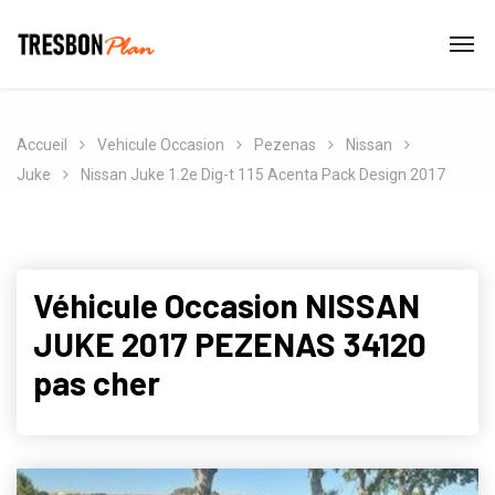
Accueil
Vehicule Occasion
Pezenas
Nissan
Juke
Nissan Juke 1.2e Dig-t 115 Acenta Pack Design 2017
Véhicule Occasion NISSAN
JUKE 2017 PEZENAS 34120
pas cher