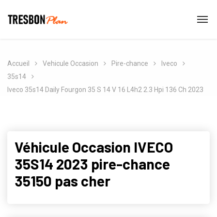
Accueil
Vehicule Occasion
Pire-chance
Iveco
35s14
Iveco 35s14 Daily Fourgon 35 S 14 V 16 L4h2 2.3 Hpi 136 Ch 2023
Véhicule Occasion IVECO
35S14 2023 pire-chance
35150 pas cher