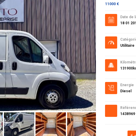
11000 €
Date de l
18 01 20
Catégori
Utilitaire
Kilométr
131900
Energie
Diesel
Référen
1438969