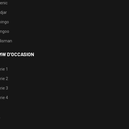
enic
djar
ingo
ngoo
lisman
MW D’OCCASION
rie 1
rie 2
rie 3
rie 4
1
2
3