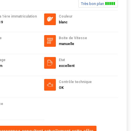
Très bon plan
a 1ère immatriculation
Couleur
19
blanc
e
Boite de Vitesse
manuelle
age
Etat
km
excellent
Contrôle technique
OK
ce