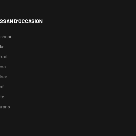
4
ISSAN D’OCCASION
shqai
ke
rail
cra
lsar
af
te
rano