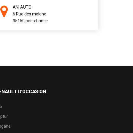
ANI AUTO
6 Rue des molene
35150 pire-chance
ENAULT D’OCCASION
io
ptur
egane