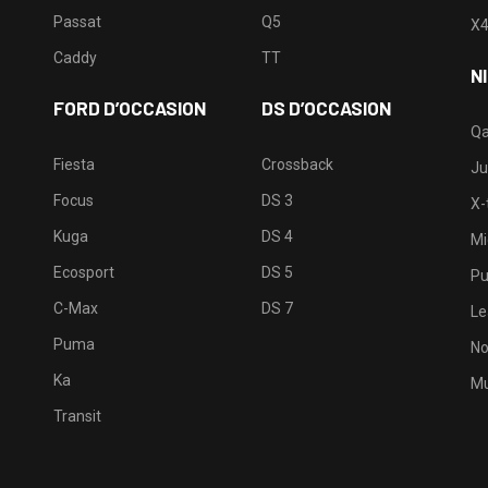
Passat
Q5
X
Caddy
TT
N
FORD D’OCCASION
DS D’OCCASION
Qa
Fiesta
Crossback
Ju
Focus
DS 3
X-t
Kuga
DS 4
Mi
Ecosport
DS 5
Pu
C-Max
DS 7
Le
Puma
No
Ka
Mu
Transit