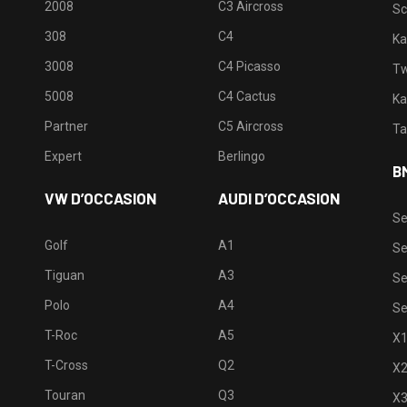
2008
C3 Aircross
Sc
308
C4
Ka
3008
C4 Picasso
Tw
5008
C4 Cactus
Ka
Partner
C5 Aircross
Ta
Expert
Berlingo
B
VW D’OCCASION
AUDI D’OCCASION
Se
Golf
A1
Se
Tiguan
A3
Se
Polo
A4
Se
T-Roc
A5
X
T-Cross
Q2
X
Touran
Q3
X