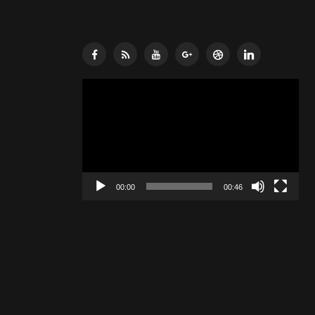
Lecteur
vidéo
00:00
00:46