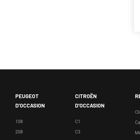
PEUGEOT
CITROËN
R
D’OCCASION
D’OCCASION
Cl
108
C1
Ca
208
C3
M