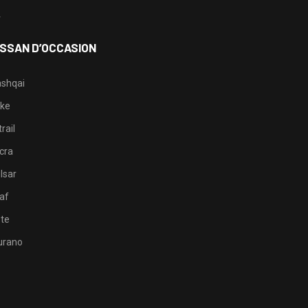
4
ISSAN D’OCCASION
shqai
ke
rail
cra
lsar
af
te
rano