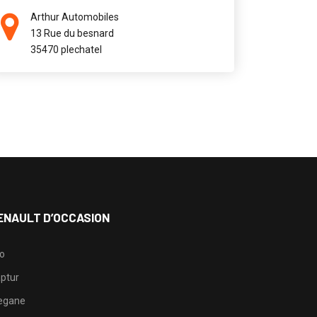
Arthur Automobiles
13 Rue du besnard
35470 plechatel
ENAULT D’OCCASION
io
ptur
egane