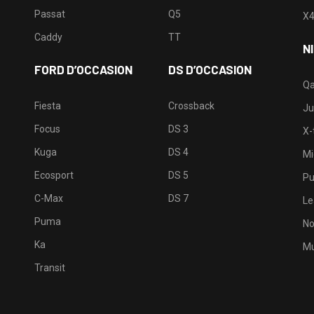
Passat
Q5
X
Caddy
TT
N
FORD D’OCCASION
DS D’OCCASION
Qa
Fiesta
Crossback
Ju
Focus
DS 3
X-t
Kuga
DS 4
Mi
Ecosport
DS 5
Pu
C-Max
DS 7
Le
Puma
No
Ka
Mu
Transit