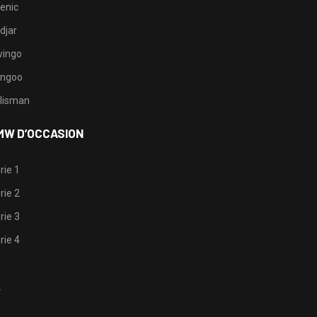
enic
djar
ingo
ngoo
lisman
MW D’OCCASION
rie 1
rie 2
rie 3
rie 4
1
2
3