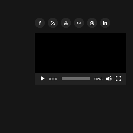
Lecteur
vidéo
00:00
00:46