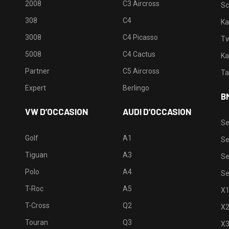
2008
C3 Aircross
Sc
308
C4
Ka
3008
C4 Picasso
Tw
5008
C4 Cactus
Ka
Partner
C5 Aircross
Ta
Expert
Berlingo
B
VW D’OCCASION
AUDI D’OCCASION
Se
Golf
A1
Se
Tiguan
A3
Se
Polo
A4
Se
T-Roc
A5
X
T-Cross
Q2
X
Touran
Q3
X