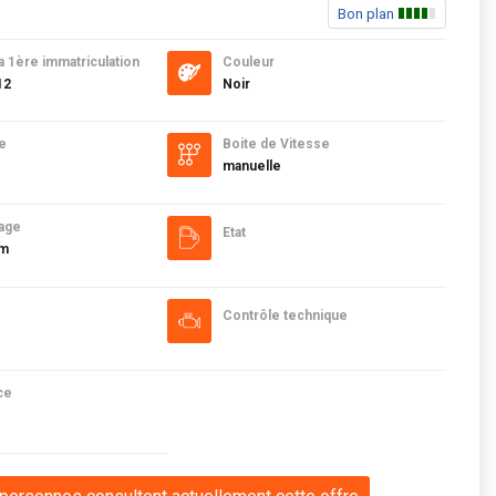
Bon plan
a 1ère immatriculation
Couleur
12
Noir
e
Boite de Vitesse
manuelle
age
Etat
km
Contrôle technique
ce