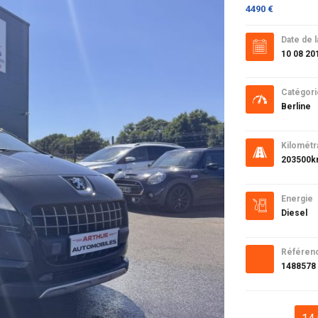
4490 €
Date de l
10 08 20
Catégori
Berline
Kilométr
203500
Energie
Diesel
Référen
1488578