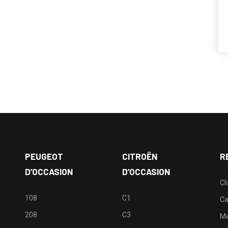
PEUGEOT
CITROËN
R
D’OCCASION
D’OCCASION
Cl
108
C1
Ca
208
C3
M