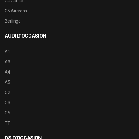
C4 Cactus
C5 Aircross
Berlingo
AUDI D’OCCASION
A1
A3
A4
A5
Q2
Q3
Q5
TT
DS D’OCCASION