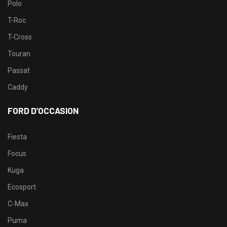
Polo
T-Roc
T-Cross
Touran
Passat
Caddy
FORD D’OCCASION
Fiesta
Focus
Kuga
Ecosport
C-Max
Puma