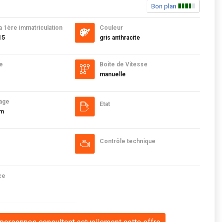
Bon plan
a 1ère immatriculation
Couleur
15
gris anthracite
e
Boite de Vitesse
manuelle
age
Etat
km
Contrôle technique
ce