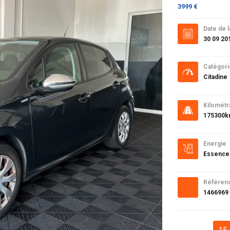
3999 €
Date de l
30 09 20
Catégori
Citadine
Kilométr
175300
Energie
Essence
Référen
1466969