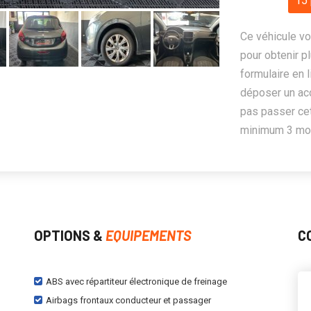
15 
Ce véhicule vo
pour obtenir pl
formulaire en 
déposer un ac
pas passer cet
minimum 3 mois
OPTIONS &
EQUIPEMENTS
C
ABS avec répartiteur électronique de freinage
Airbags frontaux conducteur et passager