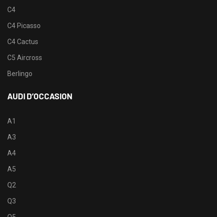
C4
C4 Picasso
C4 Cactus
C5 Aircross
Berlingo
AUDI D’OCCASION
A1
A3
A4
A5
Q2
Q3
Q5