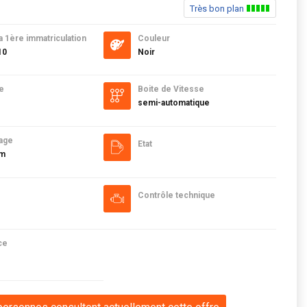
Très bon plan
a 1ère immatriculation
Couleur
10
Noir
e
Boite de Vitesse
semi-automatique
age
Etat
km
Contrôle technique
ce