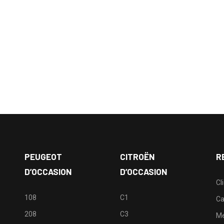
PEUGEOT
CITROËN
R
D’OCCASION
D’OCCASION
Cl
108
C1
Ca
208
C3
M