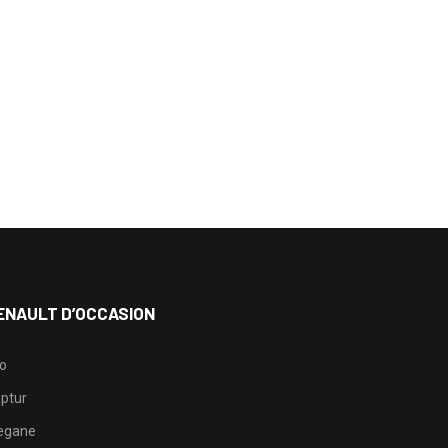
ENAULT D’OCCASION
io
ptur
egane