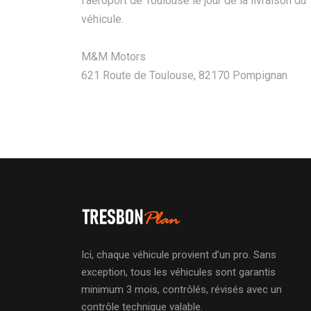
l’aéroport de Toulouse le jour de la livraison du
véhicule.
M&M Motors
621 Route de Toulouse, 82170 Pompignan
Ici, chaque véhicule provient d’un pro. Sans
exception, tous les véhicules sont garantis
minimum 3 mois, contrôlés, révisés avec un
contrôle technique valable.