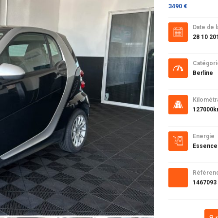
3490 €
Date de l
28 10 20
Catégori
Berline
Kilométr
127000
Energie
Essence
Référen
1467093