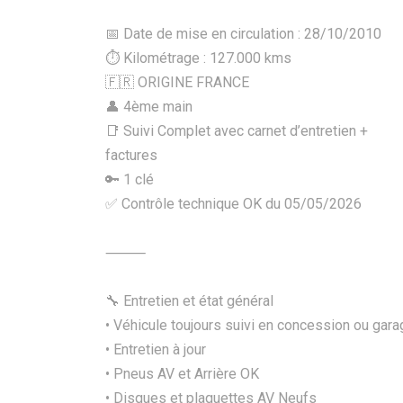
📅 Date de mise en circulation : 28/10/2010
⏱️ Kilométrage : 127.000 kms
🇫🇷 ORIGINE FRANCE
👤 4ème main
📑 Suivi Complet avec carnet d’entretien +
factures
🔑 1 clé
✅ Contrôle technique OK du 05/05/2026
⸻
🔧 Entretien et état général
• Véhicule toujours suivi en concession ou gara
• Entretien à jour
• Pneus AV et Arrière OK
• Disques et plaquettes AV Neufs