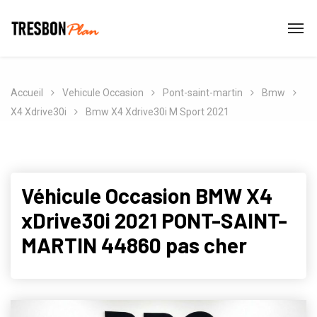
Accueil
Vehicule Occasion
Pont-saint-martin
Bmw
X4 Xdrive30i
Bmw X4 Xdrive30i M Sport 2021
Véhicule Occasion BMW X4
xDrive30i 2021 PONT-SAINT-
MARTIN 44860 pas cher