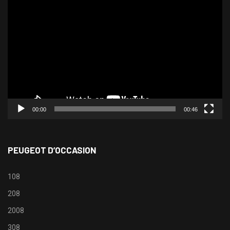
Lecteur
vidéo
00:00
00:46
PEUGEOT D’OCCASION
108
208
2008
308