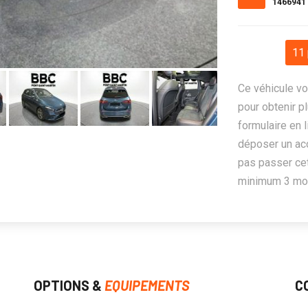
1466941
11 
Ce véhicule vo
pour obtenir pl
formulaire en 
déposer un ac
pas passer cet
minimum 3 mois
OPTIONS &
EQUIPEMENTS
C