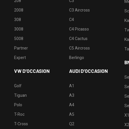
208
C3
M
2008
C3 Aircross
Sc
308
C4
Ka
3008
C4 Picasso
Tw
5008
C4 Cactus
Ka
Partner
C5 Aircross
Ta
Expert
Berlingo
B
VW D’OCCASION
AUDI D’OCCASION
Se
Golf
A1
Se
Tiguan
A3
Se
Polo
A4
Se
T-Roc
A5
X
T-Cross
Q2
X