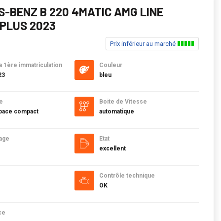
-BENZ B 220 4MATIC AMG LINE
PLUS 2023
Prix inférieur au marché
a 1ère immatriculation
Couleur
23
bleu
e
Boite de Vitesse
ace compact
automatique
age
Etat
excellent
Contrôle technique
OK
ce