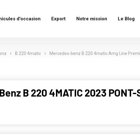
hicules d’occasion
Export
Notre mission
Le Blog
enz
B 220 4matic
Mercedes-benz B 220 4matic Amg Line Prem
-Benz B 220 4MATIC 2023 PONT