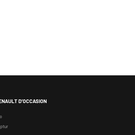
ENAULT D’OCCASION
io
ptur