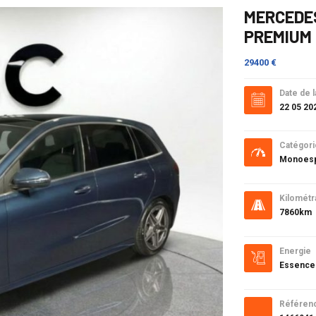
MERCEDES
PREMIUM 
29400 €
Date de l
22 05 20
Catégori
Monoesp
Kilométr
7860km
Energie
Essence
Référen