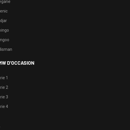
egane
enic
djar
ingo
ngoo
lisman
MW D’OCCASION
rie 1
rie 2
rie 3
rie 4
1
2