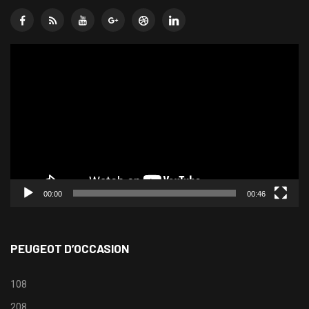
Lecteur
vidéo
00:00
00:46
PEUGEOT D’OCCASION
108
208