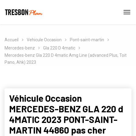
Accueil
Vehicule Occasion
Pont-saint-martin
Mercedes-benz
Gla 220 D 4matic
Mercedes-benz Gla 220 D 4matic Amg Line (advanced Plus, Toit
Pano, Ahk) 2023
Véhicule Occasion
MERCEDES-BENZ GLA 220 d
4MATIC 2023 PONT-SAINT-
MARTIN 44860 pas cher