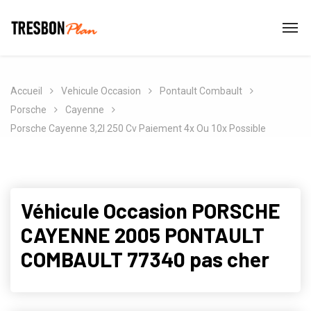
Accueil
Vehicule Occasion
Pontault Combault
Porsche
Cayenne
Porsche Cayenne 3,2l 250 Cv Paiement 4x Ou 10x Possible
Véhicule Occasion PORSCHE
CAYENNE 2005 PONTAULT
COMBAULT 77340 pas cher