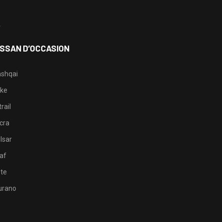
3
4
ISSAN D’OCCASION
shqai
ke
rail
cra
lsar
af
te
rano