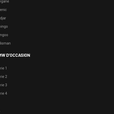
egane
enic
djar
ingo
ngoo
lisman
MW D’OCCASION
rie 1
rie 2
rie 3
rie 4
1
2