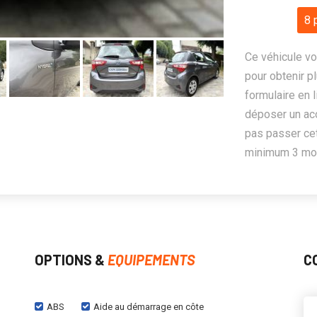
8 
Ce véhicule vo
pour obtenir pl
formulaire en 
déposer un ac
pas passer cet
minimum 3 mois
OPTIONS &
EQUIPEMENTS
C
ABS
Aide au démarrage en côte