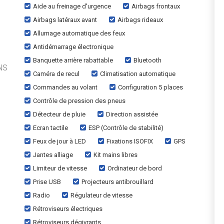
Aide au freinage d'urgence
Airbags frontaux
Airbags latéraux avant
Airbags rideaux
Allumage automatique des feux
Antidémarrage électronique
Banquette arrière rabattable
Bluetooth
NS
Caméra de recul
Climatisation automatique
Commandes au volant
Configuration 5 places
Contrôle de pression des pneus
Détecteur de pluie
Direction assistée
Ecran tactile
ESP (Contrôle de stabilité)
Feux de jour à LED
Fixations ISOFIX
GPS
Jantes alliage
Kit mains libres
Limiteur de vitesse
Ordinateur de bord
Prise USB
Projecteurs antibrouillard
Radio
Régulateur de vitesse
Rétroviseurs électriques
Rétroviseurs dégivrants