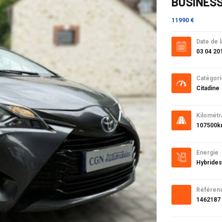
BUSINESS 
11990 €
Date de l
03 04 20
Catégori
Citadine
Kilométr
107500
Energie
Hybrides
Référen
1462187