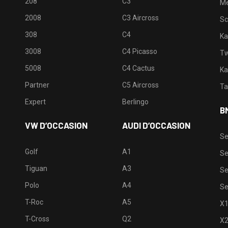
208
C3
M
2008
C3 Aircross
Sc
308
C4
Ka
3008
C4 Picasso
Tw
5008
C4 Cactus
Ka
Partner
C5 Aircross
Ta
Expert
Berlingo
B
VW D’OCCASION
AUDI D’OCCASION
Se
Golf
A1
Se
Tiguan
A3
Se
Polo
A4
Se
T-Roc
A5
X
T-Cross
Q2
X