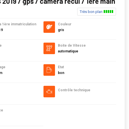
2019 / gps / camera recul / 1ere main
Très bon plan
a 1ère immatriculation
Couleur
19
gris
e
Boite de Vitesse
automatique
age
Etat
km
bon
Contrôle technique
ce