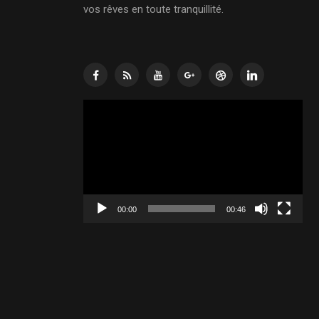
vos rêves en toute tranquillité.
Lecteur
vidéo
00:00
00:46