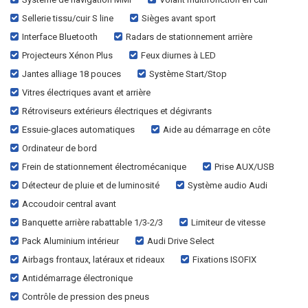
Sellerie tissu/cuir S line
Sièges avant sport
Interface Bluetooth
Radars de stationnement arrière
Projecteurs Xénon Plus
Feux diurnes à LED
Jantes alliage 18 pouces
Système Start/Stop
Vitres électriques avant et arrière
Rétroviseurs extérieurs électriques et dégivrants
Essuie-glaces automatiques
Aide au démarrage en côte
Ordinateur de bord
Frein de stationnement électromécanique
Prise AUX/USB
Détecteur de pluie et de luminosité
Système audio Audi
Accoudoir central avant
Banquette arrière rabattable 1/3-2/3
Limiteur de vitesse
Pack Aluminium intérieur
Audi Drive Select
Airbags frontaux, latéraux et rideaux
Fixations ISOFIX
Antidémarrage électronique
Contrôle de pression des pneus