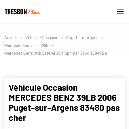
Accueil
Vehicule Occasion
Puget-sur-argens
Mercedes Benz
39lb
Mercedes Benz 39lb Esterel 39lb Sprinter 316d 158cv Ba
Véhicule Occasion
MERCEDES BENZ 39LB 2006
Puget-sur-Argens 83480 pas
cher