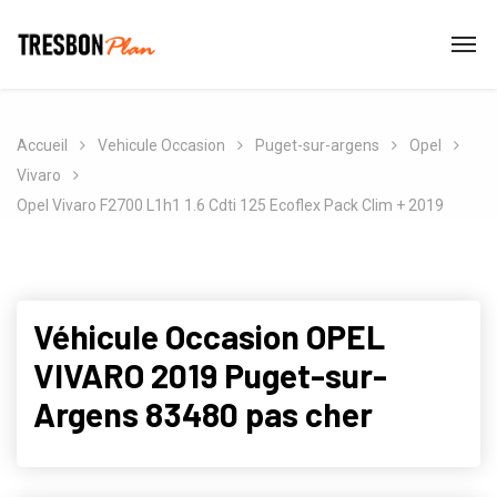
Accueil
Vehicule Occasion
Puget-sur-argens
Opel
Vivaro
Opel Vivaro F2700 L1h1 1.6 Cdti 125 Ecoflex Pack Clim + 2019
Véhicule Occasion OPEL
VIVARO 2019 Puget-sur-
Argens 83480 pas cher