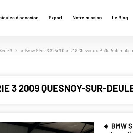
hicules d’occasion
Export
Notre mission
Le Blog
Serie 3
🔹 Bmw Série 3 325i 3.0 🔹 218 Chevaux🔹 Boîte Automatique
ERIE 3 2009 QUESNOY-SUR-DEULE
🔹 BMW Sé