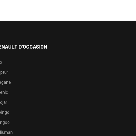
ENAULT D’OCCASION
io
ptur
egane
enic
djar
ingo
ngoo
lisman