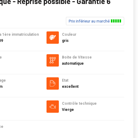
ue - Reprise possible - Garantie 6
Prix inférieur au marché
a 1ère immatriculation
Couleur
09
gris
e
Boite de Vitesse
automatique
age
Etat
km
excellent
Contrôle technique
Vierge
ce