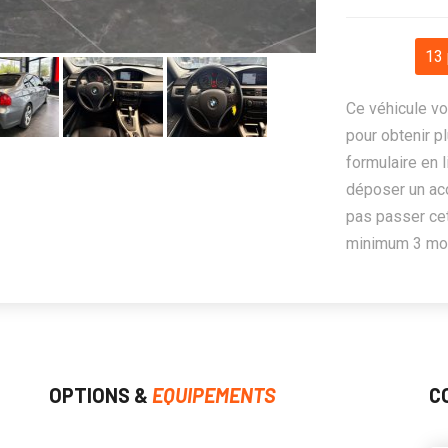
13 
Ce véhicule vo
pour obtenir pl
formulaire en 
déposer un ac
pas passer cet
minimum 3 mois
OPTIONS &
EQUIPEMENTS
C