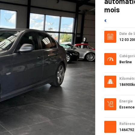
automatiq
mois
€
Date de l
12 03 20
Catégori
Berline
Kilométr
184900
Energie
Essence
Référen
1464792