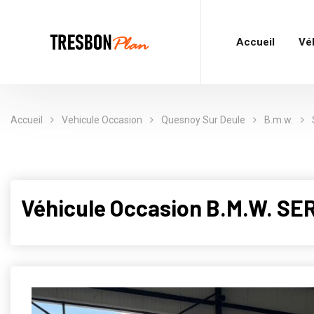
Accueil
Vé
Accueil
Vehicule Occasion
Quesnoy Sur Deule
B.m.w.
Véhicule Occasion B.M.W. S