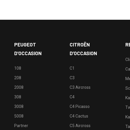
PEUGEOT
CITROËN
R
D’OCCASION
D’OCCASION
Cl
108
C1
Ca
208
C3
M
2008
C3 Aircross
Sc
308
C4
Ka
3008
C4 Picasso
Tw
5008
C4 Cactus
Ka
Partner
C5 Aircross
Ta