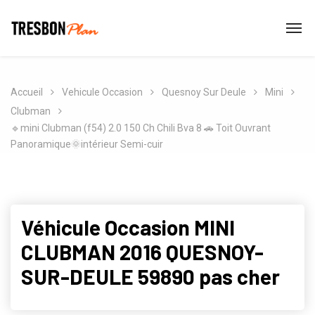
Accueil
Vehicule Occasion
Quesnoy Sur Deule
Mini
Clubman
🔹mini Clubman (f54) 2.0 150 Ch Chili Bva 8 🚗 Toit Ouvrant
Panoramique🌞intérieur Semi-cuir
Véhicule Occasion MINI
CLUBMAN 2016 QUESNOY-
SUR-DEULE 59890 pas cher