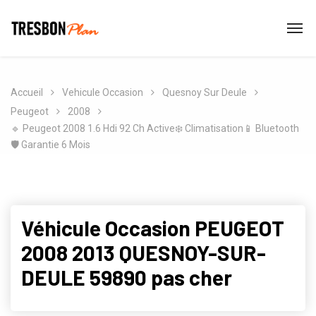
Accueil
Vehicule Occasion
Quesnoy Sur Deule
Peugeot
2008
🔹 Peugeot 2008 1.6 Hdi 92 Ch Active❄️ Climatisation📱 Bluetooth
🛡️ Garantie 6 Mois
Véhicule Occasion PEUGEOT
2008 2013 QUESNOY-SUR-
DEULE 59890 pas cher