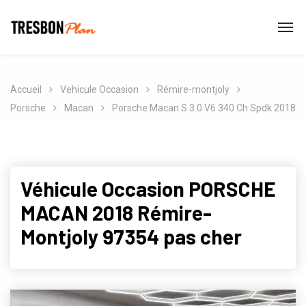
Accueil
Vehicule Occasion
Rémire-montjoly
Porsche
Macan
Porsche Macan S 3.0 V6 340 Ch Spdk 2018
Véhicule Occasion PORSCHE
MACAN 2018 Rémire-
Montjoly 97354 pas cher