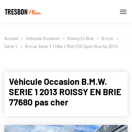
Accueil
Vehicule Occasion
Roissy En Brie
B.m.w.
Serie 1
B.m.w. Serie 1 118ia 170ch F20 Sport Bva 5p 2013
Véhicule Occasion B.M.W.
SERIE 1 2013 ROISSY EN BRIE
77680 pas cher