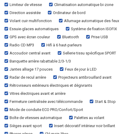
Limiteur de vitesse
Climatisation automatique bi-zone
Direction assistée
Ordinateur de bord
Volant cuir multifonction
Allumage automatique des feux
Essuie-glaces automatiques
Système de fixation ISOFIX
GPS avec écran couleur
Bluetooth
Prise USB
Radio CD MP3
Hifi à 6 haut-parleurs
Accoudoir central avant
Sellerie tissu spécifique SPORT
Banquette arrière rabattable 2/3-1/3
Jantes alliage 17 pouces
Feux de jour à LED
Radar de recul arrière
Projecteurs antibrouillard avant
Rétroviseurs extérieurs électriques et dégivrants
Vitres électriques avant et arrière
Fermeture centralisée avec télécommande
Start & Stop
Mode de conduite ECO PRO/Confort/Sport
Boîte de vitesses automatique
Palettes au volant
Sièges avant sport
Insert décoratif intérieur noir brillant
Phares xénon
Clé main-libre