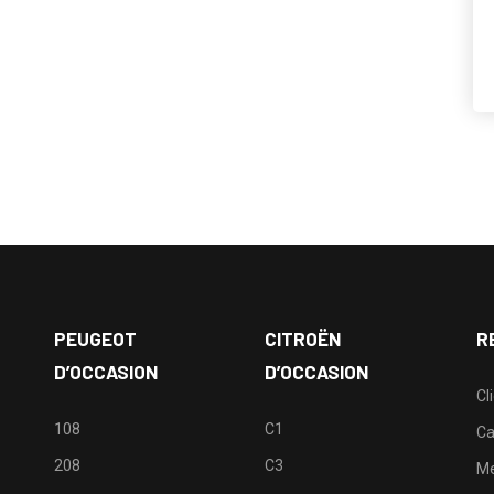
PEUGEOT
CITROËN
R
D’OCCASION
D’OCCASION
Cl
108
C1
Ca
208
C3
M