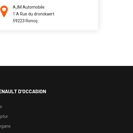
AJM Automobile
1 A Rue du dronckaert
59223 Roncq
ENAULT D’OCCASION
io
ptur
egane