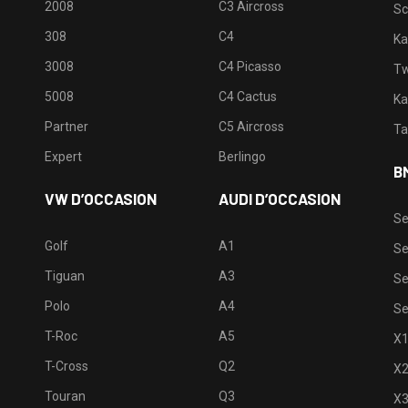
2008
C3 Aircross
Sc
308
C4
Ka
3008
C4 Picasso
Tw
5008
C4 Cactus
Ka
Partner
C5 Aircross
Ta
Expert
Berlingo
B
VW D’OCCASION
AUDI D’OCCASION
Se
Golf
A1
Se
Tiguan
A3
Se
Polo
A4
Se
T-Roc
A5
X
T-Cross
Q2
X
Touran
Q3
X