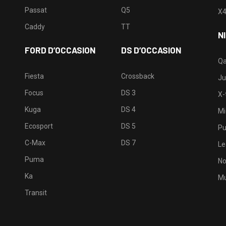
Passat
Q5
X
Caddy
TT
N
FORD D’OCCASION
DS D’OCCASION
Qa
Fiesta
Crossback
Ju
Focus
DS 3
X-t
Kuga
DS 4
Mi
Ecosport
DS 5
Pu
C-Max
DS 7
Le
Puma
No
Ka
Mu
Transit