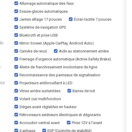
Allumage automatique des feux
Essuie-glaces automatiques
Jantes alliage 17 pouces
Écran tactile 7 pouces
Système de navigation GPS
Bluetooth et prise USB
de
Mirror Screen (Apple CarPlay, Android Auto)
Caméra de recul
Aide au stationnement arrière
Freinage d’urgence automatique (Active Safety Brake)
n
Alerte de franchissement involontaire de ligne
Reconnaissance des panneaux de signalisation
our
Projecteurs antibrouillard à LED
Vitres arrière surteintées
Barres de toit
Volant cuir multifonction
Sièges avant réglables en hauteur
Rétroviseurs extérieurs électriques et dégivrants
Accoudoir central avant
Prise 12V à l’avant
6 airbags
ESP (Contrôle de stabilité)