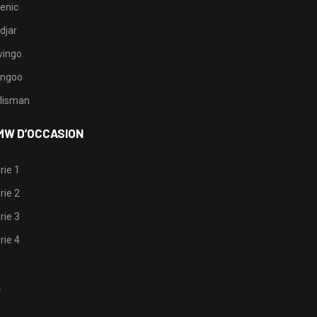
enic
djar
ingo
ngoo
lisman
MW D’OCCASION
rie 1
rie 2
rie 3
rie 4
1
2
3