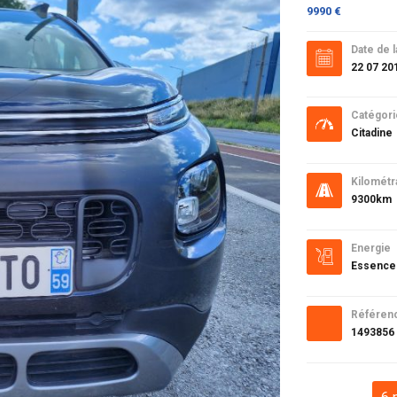
9990 €
Date de l
22 07 20
Catégori
Citadine
Kilométr
9300km
Energie
Essence
Référen
1493856