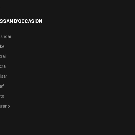
4
ISSAN D’OCCASION
shqai
ke
rail
cra
lsar
af
te
rano