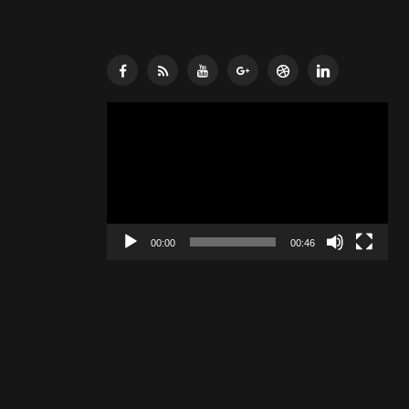
Lecteur
vidéo
00:00
00:46