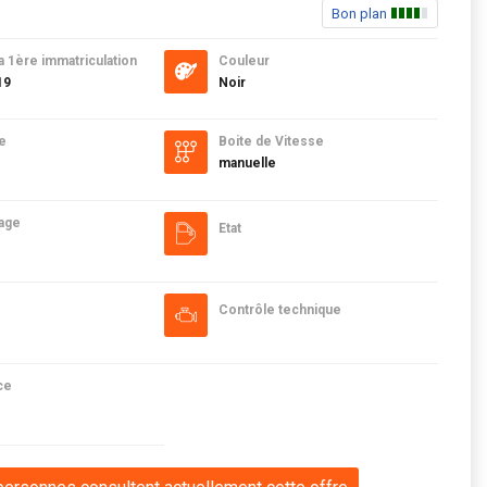
Bon plan
a 1ère immatriculation
Couleur
19
Noir
e
Boite de Vitesse
manuelle
age
Etat
Contrôle technique
ce