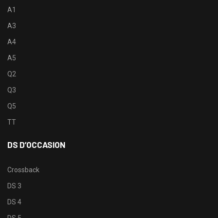
A1
A3
A4
A5
Q2
Q3
Q5
TT
DS D’OCCASION
Crossback
DS 3
DS 4
DS 5