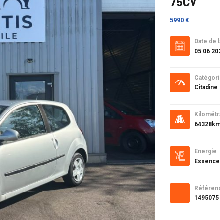
75CV
5990 €
Date de l
05 06 20
Catégori
Citadine
Kilométr
64328k
Energie
Essence
Référen
1495075