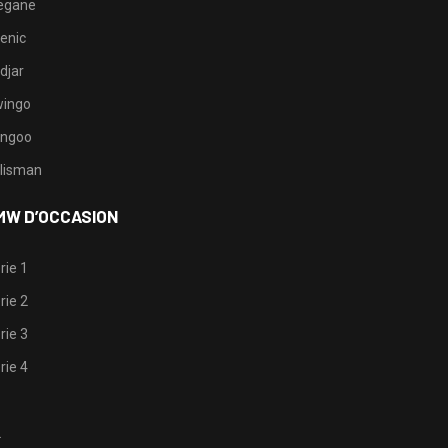
egane
enic
djar
ingo
ngoo
lisman
MW D’OCCASION
rie 1
rie 2
rie 3
rie 4
1
2