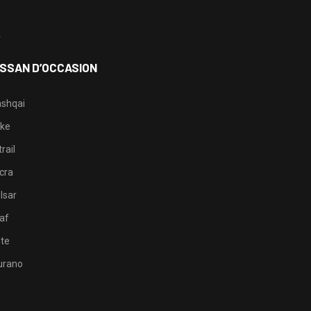
3
4
ISSAN D’OCCASION
shqai
ke
rail
cra
lsar
af
te
rano