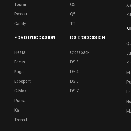
Touran
Q3
X
Passat
Q5
X
Caddy
TT
N
FORD D’OCCASION
DS D’OCCASION
Qa
Fiesta
Crossback
Ju
Focus
DS 3
X-t
Kuga
DS 4
Mi
Ecosport
DS 5
Pu
C-Max
DS 7
Le
Puma
No
Ka
Mu
Transit