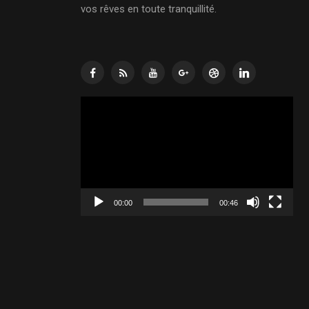
vos rêves en toute tranquillité.
Lecteur
vidéo
00:00
00:46