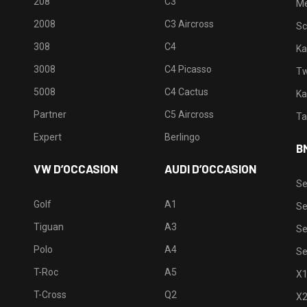
208
C3
M
2008
C3 Aircross
Sc
308
C4
Ka
3008
C4 Picasso
Tw
5008
C4 Cactus
Ka
Partner
C5 Aircross
Ta
Expert
Berlingo
B
VW D’OCCASION
AUDI D’OCCASION
Se
Golf
A1
Se
Tiguan
A3
Se
Polo
A4
Se
T-Roc
A5
X
T-Cross
Q2
X