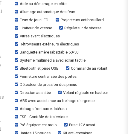
T
Aide au démarrage en côte
U
Allumage automatique des feux
Feux de jour LED
Projecteurs antibrouillard
Limiteur de vitesse
Régulateur de vitesse
Vitres avant électriques
Rétroviseurs extérieurs électriques
Banquette arrière rabattable 50/50
s
Système multimédia avec écran tactile
s
Bluetooth et prise USB
Commande au volant
Fermeture centralisée des portes
Détecteur de pression des pneus
Direction assistée
Volant réglable en hauteur
us
ABS avec assistance au freinage d'urgence
Airbags frontaux et latéraux
ESP - Contrôle de trajectoire
-
Pré-équipement radio
Prise 12V avant
N
Jantes 15 pouces
Kit anti-crevaison