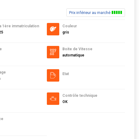
Prix inférieur au marché
a 1ère immatriculation
Couleur
25
gris
e
Boite de Vitesse
automatique
age
Etat
m
Contrôle technique
OK
ce