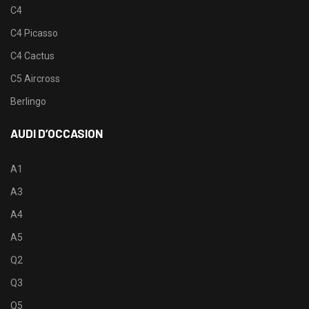
C4
C4 Picasso
C4 Cactus
C5 Aircross
Berlingo
AUDI D’OCCASION
A1
A3
A4
A5
Q2
Q3
Q5