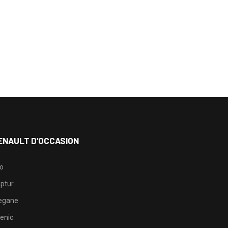
ENAULT D’OCCASION
io
ptur
egane
enic