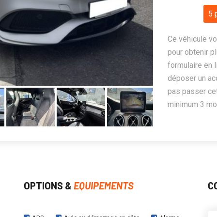
5 
Ce véhicule vo
pour obtenir pl
formulaire en 
déposer un ac
pas passer cet
minimum 3 mois
OPTIONS &
EQUIPEMENTS
C