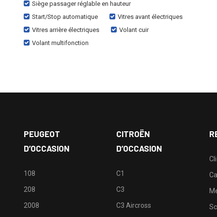
Siège passager réglable en hauteur
Start/Stop automatique
Vitres avant électriques
Vitres arrière électriques
Volant cuir
Volant multifonction
PEUGEOT
CITROËN
R
D’OCCASION
D’OCCASION
Cl
108
C1
Ca
208
C3
M
2008
C3 Aircross
Sc