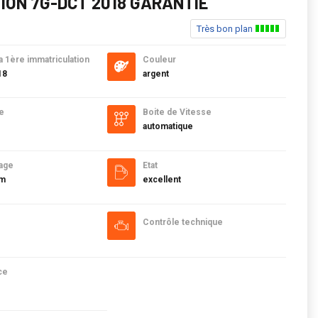
ION 7G-DCT 2018 GARANTIE
Très bon plan
a 1ère immatriculation
Couleur
18
argent
e
Boite de Vitesse
automatique
age
Etat
km
excellent
Contrôle technique
ce