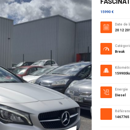
FASCINAT
15990 €
Date de l
20 12 20
Catégori
Break
Kilométr
159900
Energie
Diesel
Référen
1467765