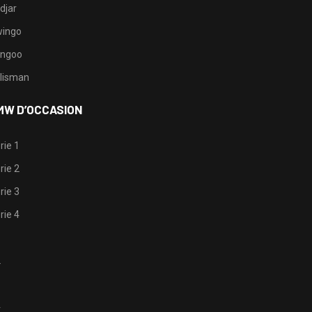
djar
ingo
ngoo
lisman
MW D’OCCASION
rie 1
rie 2
rie 3
rie 4
1
2
3
4