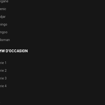
egane
enic
djar
ingo
ngoo
lisman
MW D’OCCASION
rie 1
rie 2
rie 3
rie 4
1
2