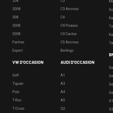
208
C3
M
2008
C3 Aircross
Sc
308
C4
Ka
3008
C4 Picasso
Tw
5008
C4 Cactus
Ka
Partner
C5 Aircross
Ta
Expert
Berlingo
B
VW D’OCCASION
AUDI D’OCCASION
Se
Golf
A1
Se
Tiguan
A3
Se
Polo
A4
Se
T-Roc
A5
X
T-Cross
Q2
X