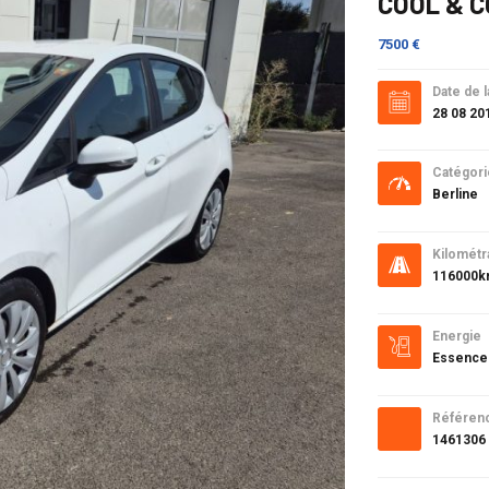
COOL & C
7500 €
Date de l
28 08 20
Catégori
Berline
Kilométr
116000
Energie
Essence
Référen
1461306