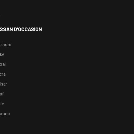
3
4
ISSAN D’OCCASION
shqai
ke
rail
cra
lsar
af
te
rano