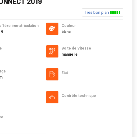
ONNECT 2019
Très bon plan
a 1ère immatriculation
Couleur
19
blanc
e
Boite de Vitesse
manuelle
age
Etat
km
Contrôle technique
ce