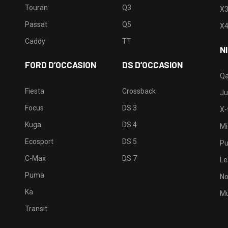
Touran
Q3
X
Passat
Q5
X
Caddy
TT
N
FORD D’OCCASION
DS D’OCCASION
Qa
Fiesta
Crossback
Ju
Focus
DS 3
X-t
Kuga
DS 4
Mi
Ecosport
DS 5
Pu
C-Max
DS 7
Le
Puma
No
Ka
Mu
Transit