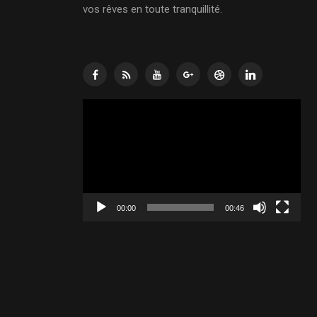
vos rêves en toute tranquillité.
Lecteur
vidéo
00:00
00:46