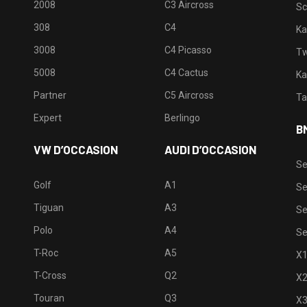
2008
C3 Aircross
Sc
308
C4
Ka
3008
C4 Picasso
Tw
5008
C4 Cactus
Ka
Partner
C5 Aircross
Ta
Expert
Berlingo
B
VW D’OCCASION
AUDI D’OCCASION
Se
Golf
A1
Se
Tiguan
A3
Se
Polo
A4
Se
T-Roc
A5
X
T-Cross
Q2
X
Touran
Q3
X