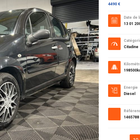
4490 €
Date de l
13 01 20
Catégori
Citadine
Kilométr
198500
Energie
Diesel
Référen
1465788