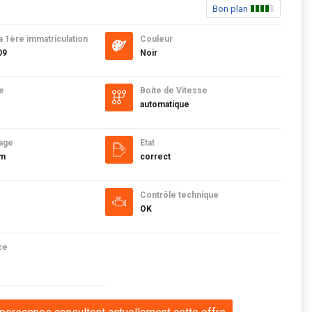
Bon plan
a 1ère immatriculation
Couleur
09
Noir
e
Boite de Vitesse
automatique
age
Etat
km
correct
Contrôle technique
OK
ce