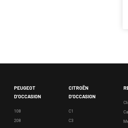
PEUGEOT
CITROËN
R
D’OCCASION
D’OCCASION
Cl
108
C1
Ca
208
C3
M