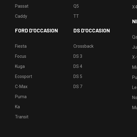
Passat
Q5
X
Caddy
TT
N
FORD D’OCCASION
DS D’OCCASION
Qa
Fiesta
Crossback
Ju
Focus
DS 3
X-t
Kuga
DS 4
Mi
Ecosport
DS 5
Pu
C-Max
DS 7
Le
Puma
No
Ka
Mu
Transit