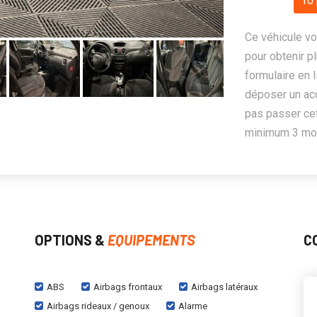
10 
Ce véhicule vo
pour obtenir pl
formulaire en 
déposer un ac
pas passer cet
minimum 3 mois
OPTIONS &
EQUIPEMENTS
C
ABS
Airbags frontaux
Airbags latéraux
Airbags rideaux / genoux
Alarme