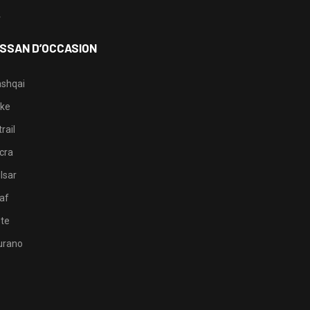
4
ISSAN D’OCCASION
shqai
ke
rail
cra
lsar
af
te
rano