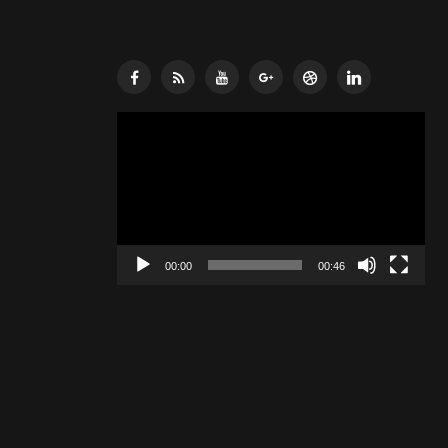
Lecteur
vidéo
00:00
00:46