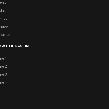
enic
djar
ingo
ngoo
lisman
MW D’OCCASION
rie 1
rie 2
rie 3
rie 4
1
2
3