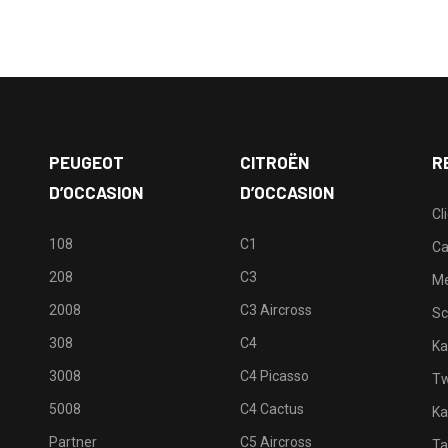
PEUGEOT
CITROËN
R
D’OCCASION
D’OCCASION
Cl
108
C1
Ca
208
C3
M
2008
C3 Aircross
Sc
308
C4
Ka
3008
C4 Picasso
Tw
5008
C4 Cactus
Ka
Partner
C5 Aircross
Ta