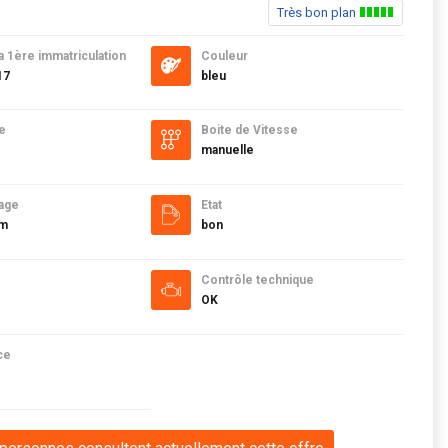
Très bon plan
a 1ère immatriculation
Couleur
17
bleu
e
Boite de Vitesse
manuelle
age
Etat
km
bon
Contrôle technique
OK
ce