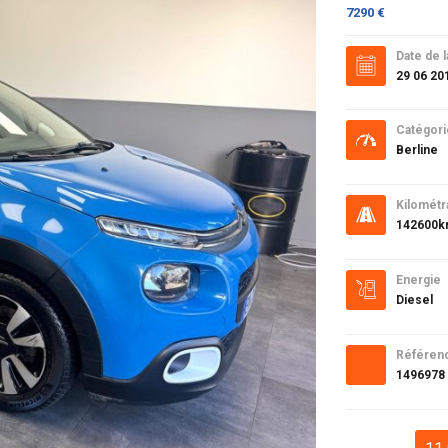
7290 €
Date de l
29 06 20
Catégori
Berline
Kilométr
142600
Energie
Diesel
Référen
1496978