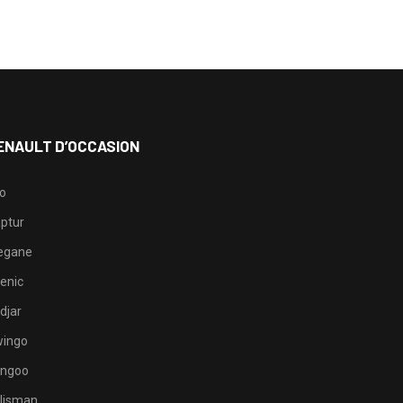
ENAULT D’OCCASION
io
ptur
egane
enic
djar
ingo
ngoo
lisman