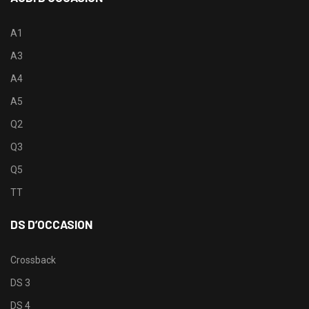
A1
A3
A4
A5
Q2
Q3
Q5
TT
DS D’OCCASION
Crossback
DS 3
DS 4