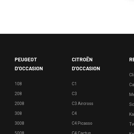
PEUGEOT
CITROËN
R
D’OCCASION
D’OCCASION
Cl
108
C1
Ca
208
C3
M
2008
C3 Aircross
Sc
308
C4
Ka
3008
C4 Picasso
Tw
5008
C4 Cactus
Ka