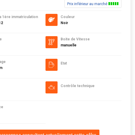
Prix inférieur au marché
a 1ère immatriculation
Couleur
12
Noir
e
Boite de Vitesse
manuelle
age
Etat
km
Contrôle technique
ce