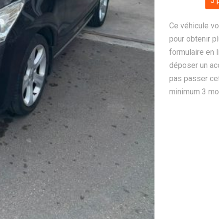
5 
Ce véhicule vo
pour obtenir pl
formulaire en 
déposer un ac
pas passer cet
minimum 3 mois