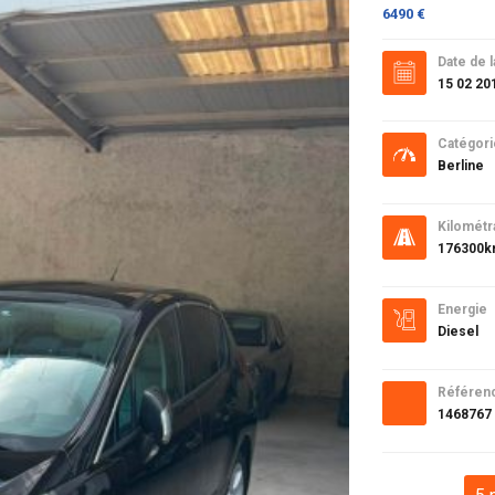
6490 €
Date de l
15 02 20
Catégori
Berline
Kilométr
176300
Energie
Diesel
Référen
1468767