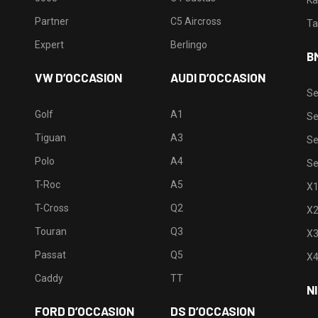
Partner
C5 Aircross
Ta
Expert
Berlingo
B
VW D’OCCASION
AUDI D’OCCASION
Se
Golf
A1
Se
Tiguan
A3
Se
Polo
A4
Se
T-Roc
A5
X
T-Cross
Q2
X
Touran
Q3
X
Passat
Q5
X
Caddy
TT
N
FORD D’OCCASION
DS D’OCCASION