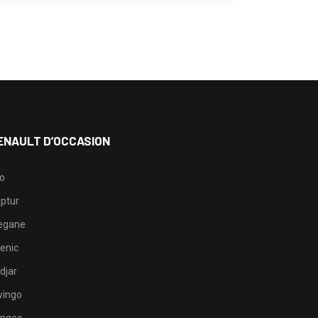
ENAULT D’OCCASION
io
ptur
egane
enic
djar
ingo
ngoo