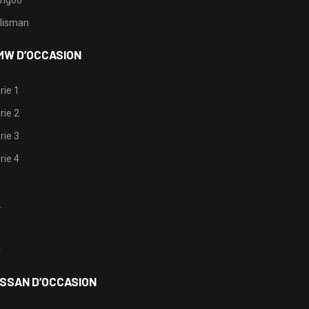
lisman
MW D’OCCASION
rie 1
rie 2
rie 3
rie 4
1
2
3
4
ISSAN D’OCCASION