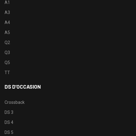
A1
A3
A4
A5
Q2
Q3
Q5
TT
DS D’OCCASION
Crossback
DS 3
DS 4
DS 5