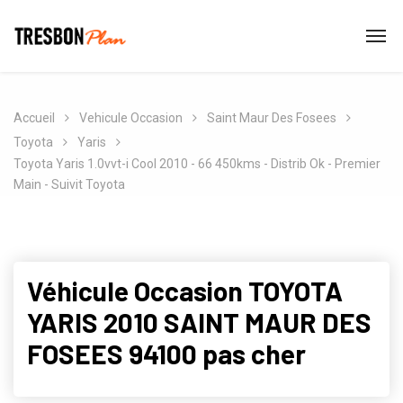
Accueil
Vehicule Occasion
Saint Maur Des Fosees
Toyota
Yaris
Toyota Yaris 1.0vvt-i Cool 2010 - 66 450kms - Distrib Ok - Premier
Main - Suivit Toyota
Véhicule Occasion TOYOTA
YARIS 2010 SAINT MAUR DES
FOSEES 94100 pas cher