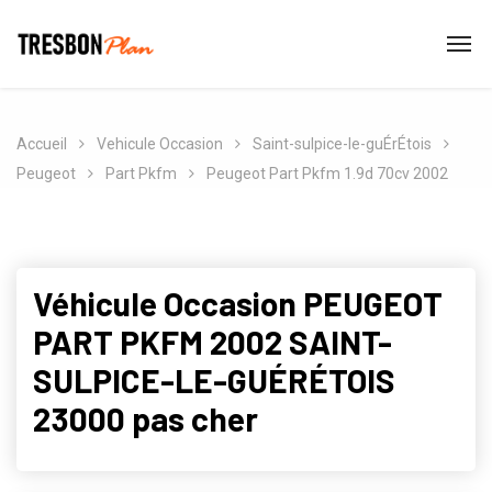
Accueil
Vehicule Occasion
Saint-sulpice-le-guÉrÉtois
Peugeot
Part Pkfm
Peugeot Part Pkfm 1.9d 70cv 2002
Véhicule Occasion PEUGEOT
PART PKFM 2002 SAINT-
SULPICE-LE-GUÉRÉTOIS
23000 pas cher