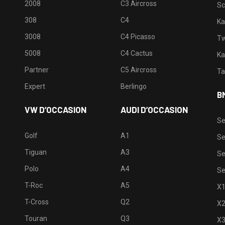
2008
C3 Aircross
Sc
308
C4
Ka
3008
C4 Picasso
Tw
5008
C4 Cactus
Ka
Partner
C5 Aircross
Ta
Expert
Berlingo
B
VW D’OCCASION
AUDI D’OCCASION
Se
Golf
A1
Se
Tiguan
A3
Se
Polo
A4
Se
T-Roc
A5
X
T-Cross
Q2
X
Touran
Q3
X