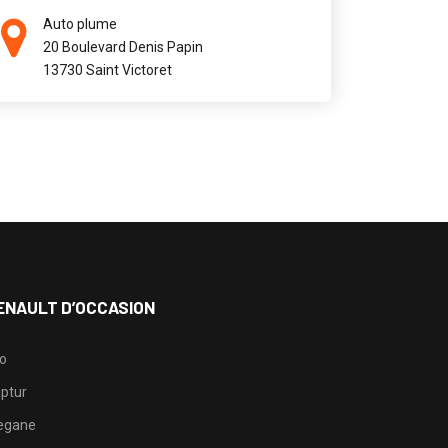
Auto plume
20 Boulevard Denis Papin
13730 Saint Victoret
ENAULT D’OCCASION
io
ptur
egane