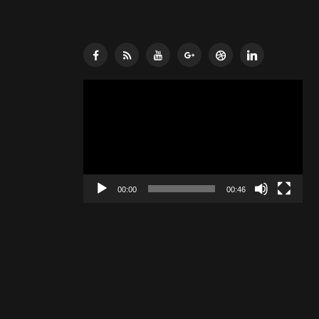
Lecteur
vidéo
00:00
00:46