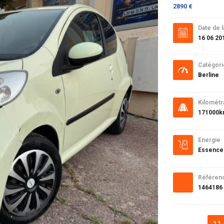
2890 €
Date de l
16 06 20
Catégori
Berline
Kilométr
171000
Energie
Essence
Référen
1464186