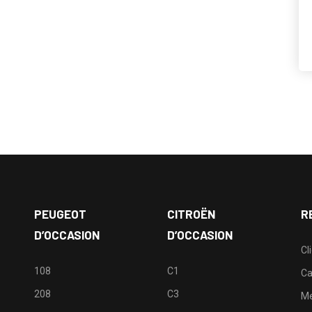
PEUGEOT
CITROËN
R
D’OCCASION
D’OCCASION
Cl
108
C1
Ca
208
C3
M