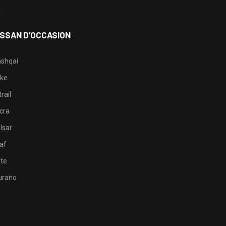
4
ISSAN D’OCCASION
shqai
ke
rail
cra
lsar
af
te
rano