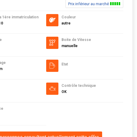
Prix inférieur au marché
a 1ère immatriculation
Couleur
10
autre
e
Boite de Vitesse
manuelle
age
Etat
km
Contrôle technique
OK
ce