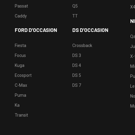
Passat
Q5
X
Caddy
TT
N
FORD D’OCCASION
DS D’OCCASION
Qa
Fiesta
Crossback
Ju
Focus
DS 3
X-t
Kuga
DS 4
Mi
Ecosport
DS 5
Pu
C-Max
DS 7
Le
Puma
No
Ka
Mu
Transit