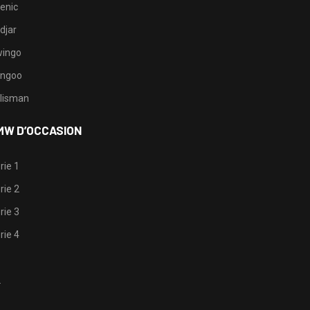
enic
djar
ingo
ngoo
lisman
MW D’OCCASION
rie 1
rie 2
rie 3
rie 4
1
2
3