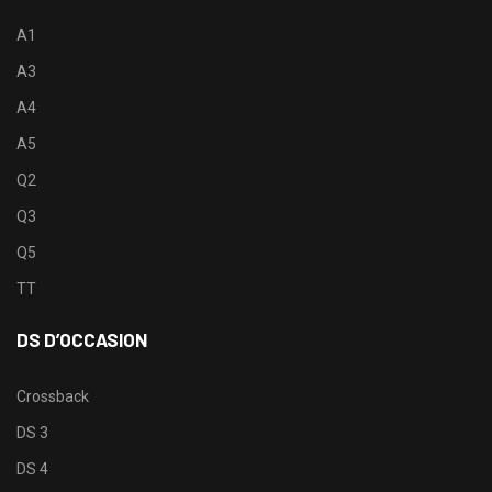
A1
A3
A4
A5
Q2
Q3
Q5
TT
DS D’OCCASION
Crossback
DS 3
DS 4