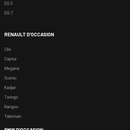
DS 5
DS 7
RENAULT D’OCCASION
Clio
Captur
Megane
Scenic
Kadjar
Twingo
Kangoo
Talisman
BMW D’OCCASION