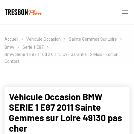
Accueil
Vehicule Occasion
Sainte Gemmes Sur Loire
Bmw
Serie 1 E87
Bmw Série 1 E87 116d 2.0 115 Cv - Garantie 12 Mois - Edition
Confort
Véhicule Occasion BMW
SERIE 1 E87 2011 Sainte
Gemmes sur Loire 49130 pas
cher