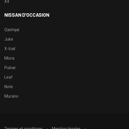
X4
NISSAN D’OCCASION
Qashqai
Juke
X-trail
Micra
Pulsar
Leaf
Note
Murano
Termes et conditions
Mention légales