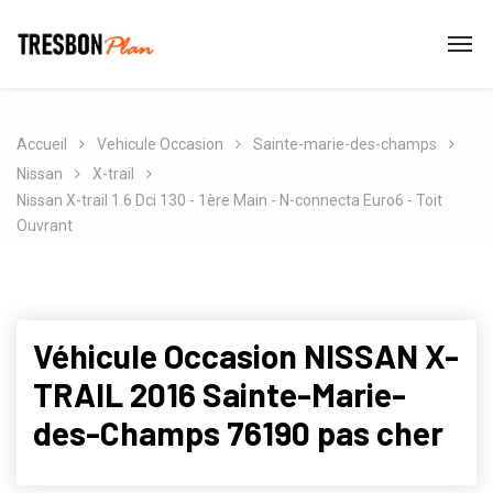
Accueil
Vehicule Occasion
Sainte-marie-des-champs
Nissan
X-trail
Nissan X-trail 1.6 Dci 130 - 1ère Main - N-connecta Euro6 - Toit
Ouvrant
Véhicule Occasion NISSAN X-
TRAIL 2016 Sainte-Marie-
des-Champs 76190 pas cher