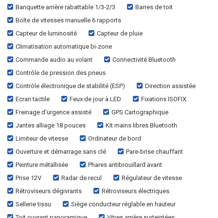
Banquette arrière rabattable 1/3-2/3
Barres de toit
Boîte de vitesses manuelle 6 rapports
Capteur de luminosité
Capteur de pluie
Climatisation automatique bi-zone
Commande audio au volant
Connectivité Bluetooth
Contrôle de pression des pneus
Contrôle électronique de stabilité (ESP)
Direction assistée
Ecran tactile
Feux de jour à LED
Fixations ISOFIX
Freinage d'urgence assisté
GPS Cartographique
Jantes alliage 18 pouces
Kit mains libres Bluetooth
Limiteur de vitesse
Ordinateur de bord
Ouverture et démarrage sans clé
Pare-brise chauffant
Peinture métallisée
Phares antibrouillard avant
Prise 12V
Radar de recul
Régulateur de vitesse
Rétroviseurs dégivrants
Rétroviseurs électriques
Sellerie tissu
Siège conducteur réglable en hauteur
Toit ouvrant panoramique
Vitres arrière surteintées