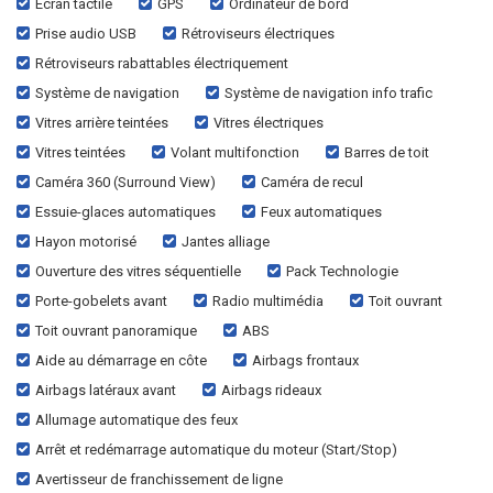
Écran tactile
GPS
Ordinateur de bord
Prise audio USB
Rétroviseurs électriques
Rétroviseurs rabattables électriquement
Système de navigation
Système de navigation info trafic
Vitres arrière teintées
Vitres électriques
Vitres teintées
Volant multifonction
Barres de toit
Caméra 360 (Surround View)
Caméra de recul
Essuie-glaces automatiques
Feux automatiques
Hayon motorisé
Jantes alliage
Ouverture des vitres séquentielle
Pack Technologie
Porte-gobelets avant
Radio multimédia
Toit ouvrant
Toit ouvrant panoramique
ABS
Aide au démarrage en côte
Airbags frontaux
Airbags latéraux avant
Airbags rideaux
Allumage automatique des feux
Arrêt et redémarrage automatique du moteur (Start/Stop)
Avertisseur de franchissement de ligne