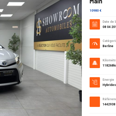
Main
10980 €
Date de l
08 04 20
Catégori
Berline
Kilométr
118268
Energie
Hybrides
Référen
1442938