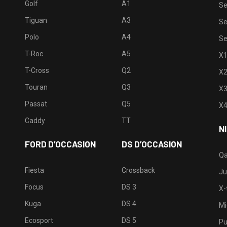
Golf
A1
Se
Tiguan
A3
Se
Polo
A4
Se
T-Roc
A5
X
T-Cross
Q2
X
Touran
Q3
X
Passat
Q5
X
Caddy
TT
N
FORD D’OCCASION
DS D’OCCASION
Qa
Fiesta
Crossback
Ju
Focus
DS 3
X-t
Kuga
DS 4
Mi
Ecosport
DS 5
Pu