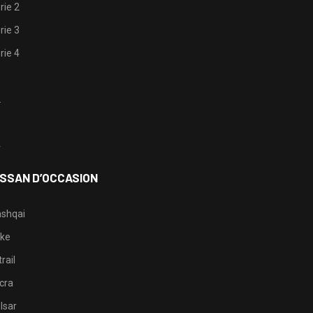
rie 2
rie 3
rie 4
1
2
3
4
ISSAN D’OCCASION
shqai
ke
rail
cra
lsar