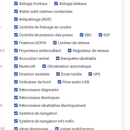
Airbags frontaux
Airbags latéraux
Alerte oubli ceinture conducteur
Antipatinage (ASR)
 :
Contrôle de freinage en courbe
Contrôle de pression des pneus
EBD
ESP
Fixations ISOFIX
Limiteur de vitesse
les
Projecteurs antibrouillard
Régulateur de vitesse
Accoudoir central
Banquette rabattable
is
Bluetooth
Climatisation automatique
Direction assistée
Écran tactile
GPS
Ordinateur de bord
Prise audio USB
Rétroviseurs dégivrants
Rétroviseurs électriques
ée
Rétroviseurs rabattables électriquement
Système de navigation
Système de navigation info trafic
tôt
Vitres électriques
Volant multifonction