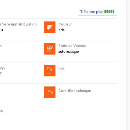
Très bon plan
a 1ère immatriculation
Couleur
13
gris
e
Boite de Vitesse
automatique
age
Etat
km
Contrôle technique
ce