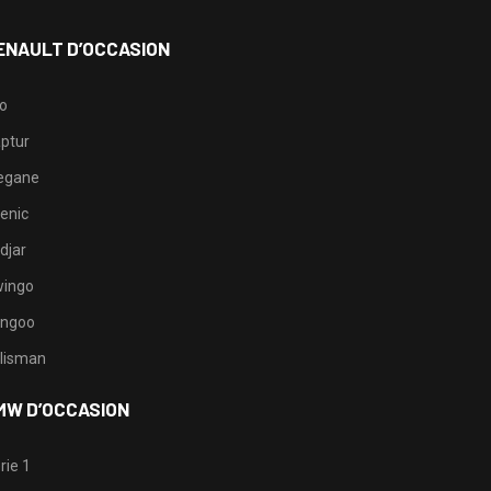
ENAULT D’OCCASION
io
ptur
egane
enic
djar
ingo
ngoo
lisman
MW D’OCCASION
rie 1