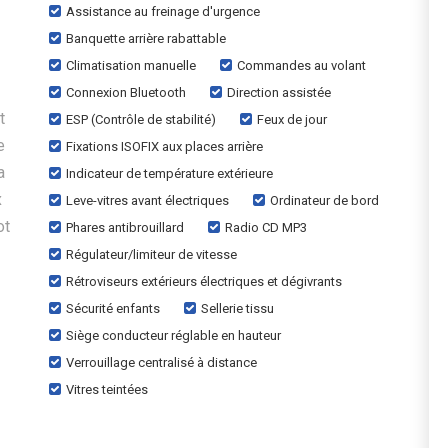
Assistance au freinage d'urgence
Banquette arrière rabattable
Climatisation manuelle
Commandes au volant
Connexion Bluetooth
Direction assistée
t
ESP (Contrôle de stabilité)
Feux de jour
e
Fixations ISOFIX aux places arrière
a
Indicateur de température extérieure
x
Leve-vitres avant électriques
Ordinateur de bord
ot
Phares antibrouillard
Radio CD MP3
Régulateur/limiteur de vitesse
Rétroviseurs extérieurs électriques et dégivrants
Sécurité enfants
Sellerie tissu
Siège conducteur réglable en hauteur
Verrouillage centralisé à distance
Vitres teintées