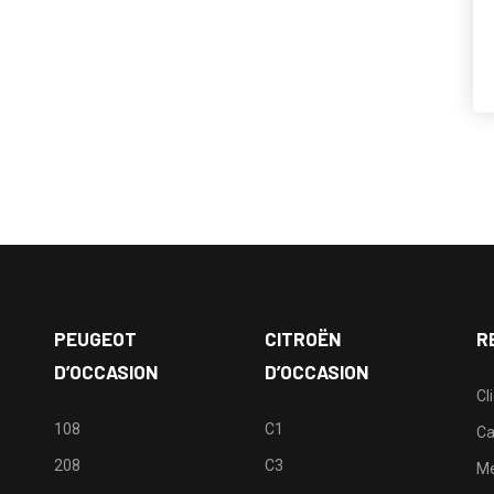
PEUGEOT
CITROËN
R
D’OCCASION
D’OCCASION
Cl
108
C1
Ca
208
C3
M