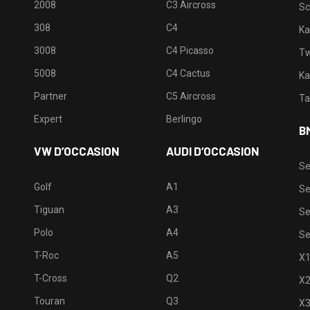
2008
C3 Aircross
Sc
308
C4
Ka
3008
C4 Picasso
Tw
5008
C4 Cactus
Ka
Partner
C5 Aircross
Ta
Expert
Berlingo
B
VW D’OCCASION
AUDI D’OCCASION
Se
Golf
A1
Se
Tiguan
A3
Se
Polo
A4
Se
T-Roc
A5
X
T-Cross
Q2
X
Touran
Q3
X