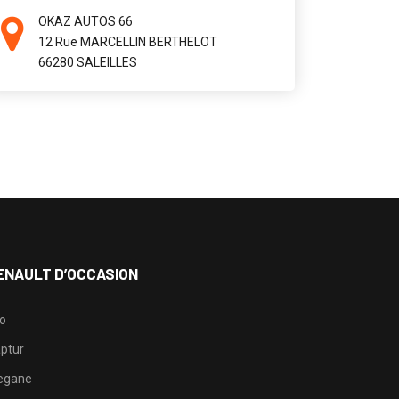
OKAZ AUTOS 66
12 Rue MARCELLIN BERTHELOT
66280 SALEILLES
ENAULT D’OCCASION
io
ptur
egane