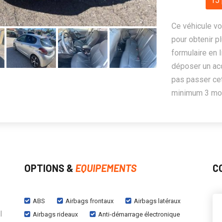
15 
Ce véhicule vo
pour obtenir pl
formulaire en 
déposer un ac
pas passer cet
minimum 3 mois
OPTIONS &
EQUIPEMENTS
C
ABS
Airbags frontaux
Airbags latéraux
l
Airbags rideaux
Anti-démarrage électronique