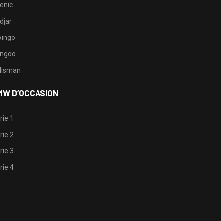
enic
djar
ingo
ngoo
lisman
MW D’OCCASION
rie 1
rie 2
rie 3
rie 4
1
2
3