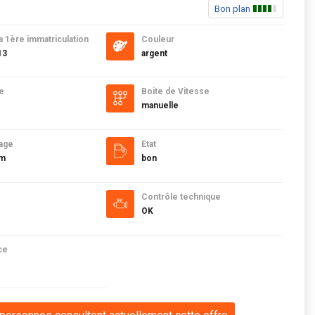
Bon plan
a 1ère immatriculation
Couleur
13
argent
e
Boite de Vitesse
manuelle
age
Etat
km
bon
Contrôle technique
OK
ce