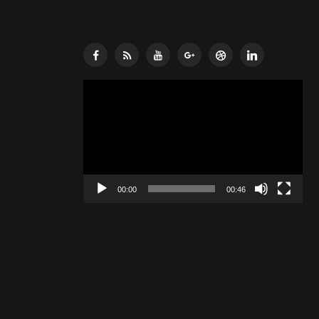
Lecteur
vidéo
00:00
00:46