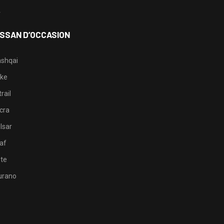
4
ISSAN D’OCCASION
shqai
ke
rail
cra
lsar
af
te
rano