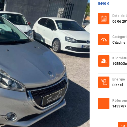
5490 €
Date de l
06 06 20
Catégori
Citadine
Kilométr
195500
Energie
Diesel
Référen
1433787