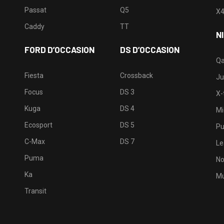
Passat
Q5
X
Caddy
TT
N
FORD D’OCCASION
DS D’OCCASION
Qa
Fiesta
Crossback
Ju
Focus
DS 3
X-t
Kuga
DS 4
Mi
Ecosport
DS 5
Pu
C-Max
DS 7
Le
Puma
No
Ka
Mu
Transit