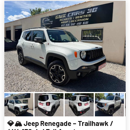
💎🏔️ Jeep Renegade – Trailhawk /