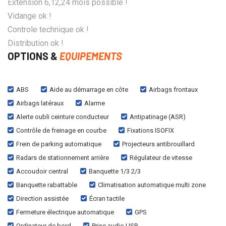
Extension 6,12,24 mois possible !
Vidange ok !
Controle technique ok !
Distribution ok !
OPTIONS &
EQUIPEMENTS
ABS
Aide au démarrage en côte
Airbags frontaux
Airbags latéraux
Alarme
Alerte oubli ceinture conducteur
Antipatinage (ASR)
Contrôle de freinage en courbe
Fixations ISOFIX
Frein de parking automatique
Projecteurs antibrouillard
Radars de stationnement arrière
Régulateur de vitesse
Accoudoir central
Banquette 1/3 2/3
Banquette rabattable
Climatisation automatique multi zone
Direction assistée
Écran tactile
Fermeture électrique automatique
GPS
Ordinateur de bord
Prise audio USB