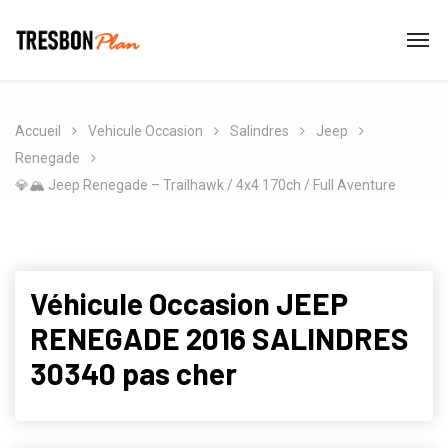
Accueil
Vehicule Occasion
Salindres
Jeep
Renegade
💎🏔️ Jeep Renegade – Trailhawk / 4x4 170ch / Full Aventure
Véhicule Occasion JEEP
RENEGADE 2016 SALINDRES
30340 pas cher