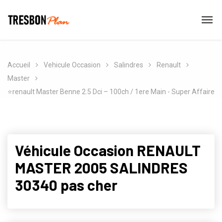
Accueil
Vehicule Occasion
Salindres
Renault
Master
⭐renault Master Benne 2.5 Dci – 100ch / 1ere Main - Super Affaire
Véhicule Occasion RENAULT
MASTER 2005 SALINDRES
30340 pas cher