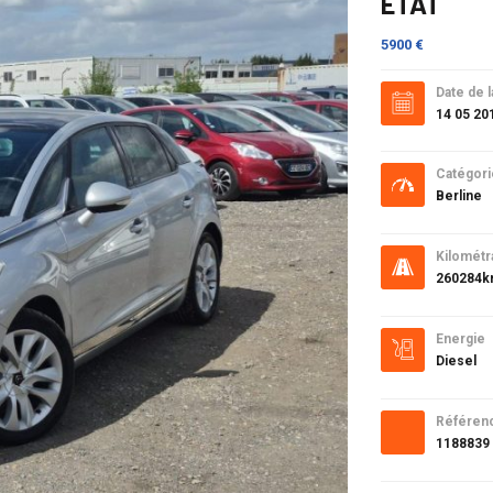
ETAT
5900 €
Date de l
14 05 20
Catégori
Berline
Kilométr
260284
Energie
Diesel
Référen
1188839