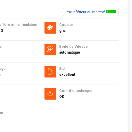
Prix inférieur au marché
a 1ère immatriculation
Couleur
13
gris
e
Boite de Vitesse
automatique
age
Etat
km
excellent
Contrôle technique
OK
ce