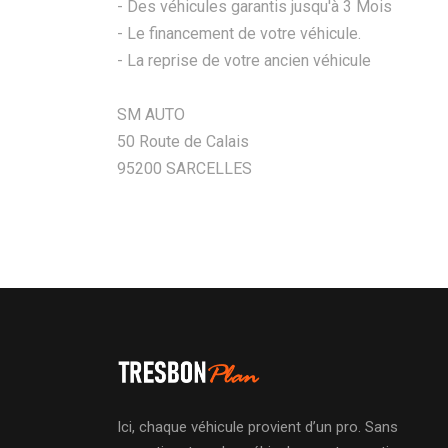
- Des véhicules garantis jusqu'à 3 Mois
- Le financement de votre véhicule.
- La reprise de votre ancien véhicule
SM AUTO
50 Route de Calais
95200 SARCELLES
Ici, chaque véhicule provient d’un pro. Sans