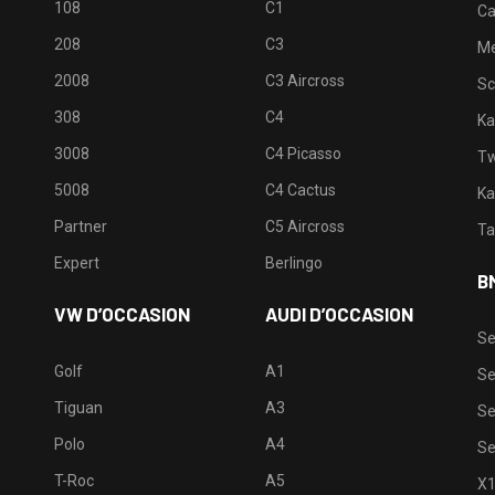
108
C1
Ca
208
C3
M
2008
C3 Aircross
Sc
308
C4
Ka
3008
C4 Picasso
Tw
5008
C4 Cactus
Ka
Partner
C5 Aircross
Ta
Expert
Berlingo
B
VW D’OCCASION
AUDI D’OCCASION
Se
Golf
A1
Se
Tiguan
A3
Se
Polo
A4
Se
T-Roc
A5
X