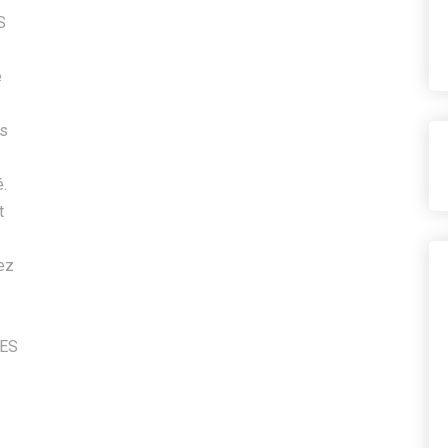
S
e
es
.
t
lez
.
ES