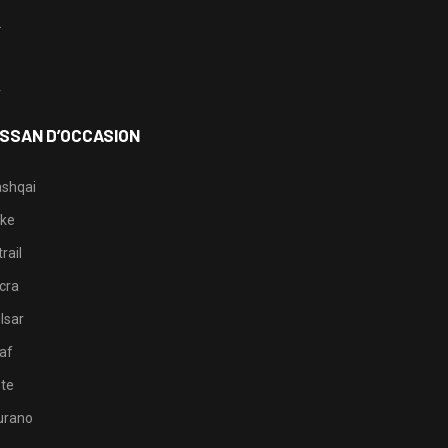
2
3
4
ISSAN D’OCCASION
shqai
ke
rail
cra
lsar
af
te
rano