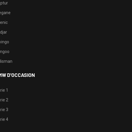
ptur
egane
enic
djar
ingo
ngoo
lisman
MW D’OCCASION
rie 1
rie 2
rie 3
rie 4
1