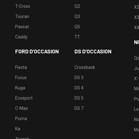
T-Cross
Q2
X
Touran
Q3
X
Passat
Q5
X
Caddy
TT
N
FORD D’OCCASION
DS D’OCCASION
Qa
Fiesta
Crossback
Ju
Focus
DS 3
X-t
Kuga
DS 4
Mi
Ecosport
DS 5
Pu
C-Max
DS 7
Le
Puma
No
Ka
Mu