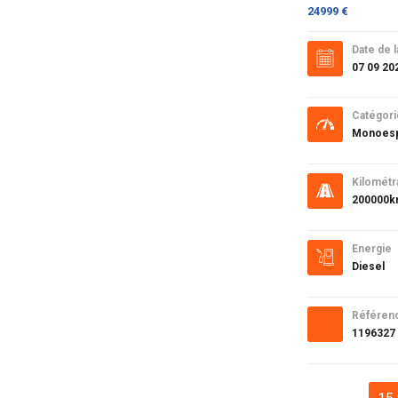
24999 €
Date de l
07 09 20
Catégori
Monoes
Kilométr
200000
Energie
Diesel
Référen
1196327