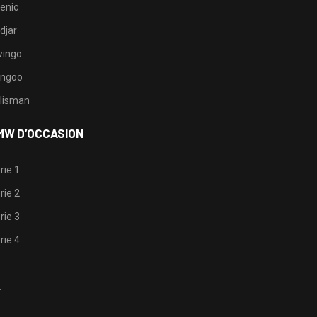
enic
djar
ingo
ngoo
lisman
MW D’OCCASION
rie 1
rie 2
rie 3
rie 4
1
2
3