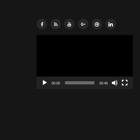
Lecteur
vidéo
00:00
00:46