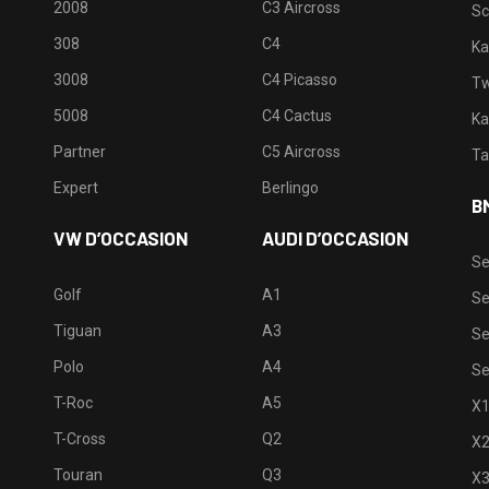
2008
C3 Aircross
Sc
308
C4
Ka
3008
C4 Picasso
Tw
5008
C4 Cactus
Ka
Partner
C5 Aircross
Ta
Expert
Berlingo
B
VW D’OCCASION
AUDI D’OCCASION
Se
Golf
A1
Se
Tiguan
A3
Se
Polo
A4
Se
T-Roc
A5
X
T-Cross
Q2
X
Touran
Q3
X