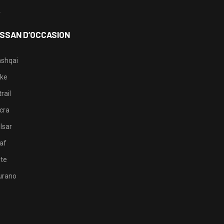
4
ISSAN D’OCCASION
shqai
ke
rail
cra
lsar
af
te
rano