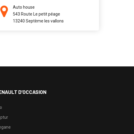
Auto house
543 Route Le petit péage
13240 Septème les vallons
ENAULT D’OCCASION
io
ptur
egane