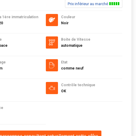
Prix inférieur au marché
a 1ère immatriculation
Couleur
20
Noir
e
Boite de Vitesse
pace
automatique
age
Etat
km
comme neuf
Contrôle technique
OK
ce