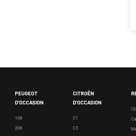
PEUGEOT
CITROËN
R
D’OCCASION
D’OCCASION
Cl
108
C1
Ca
208
C3
M