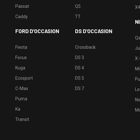
Passat
Q5
X
Caddy
TT
N
FORD D’OCCASION
DS D’OCCASION
Qa
Fiesta
Crossback
Ju
Focus
DS 3
X-t
Kuga
DS 4
Mi
Ecosport
DS 5
Pu
C-Max
DS 7
Le
Puma
No
Ka
Mu
Transit