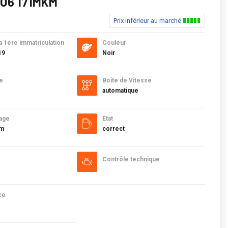
O6 171MKM
Prix inférieur au marché
a 1ère immatriculation
Couleur
19
Noir
e
Boite de Vitesse
automatique
age
Etat
km
correct
Contrôle technique
ce