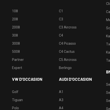
Cl
108
C1
Ca
208
C3
M
2008
C3 Aircross
Sc
308
C4
Ka
3008
C4 Picasso
Tw
5008
C4 Cactus
Ka
Partner
C5 Aircross
Ta
Expert
Berlingo
B
VW D’OCCASION
AUDI D’OCCASION
Se
Golf
A1
Se
Tiguan
A3
Se
Polo
A4
Se