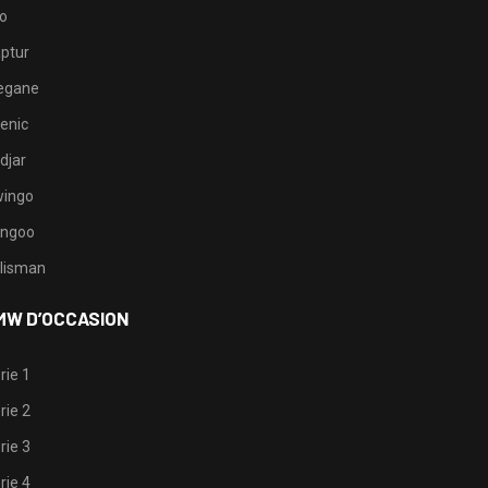
io
ptur
egane
enic
djar
ingo
ngoo
lisman
MW D’OCCASION
rie 1
rie 2
rie 3
rie 4