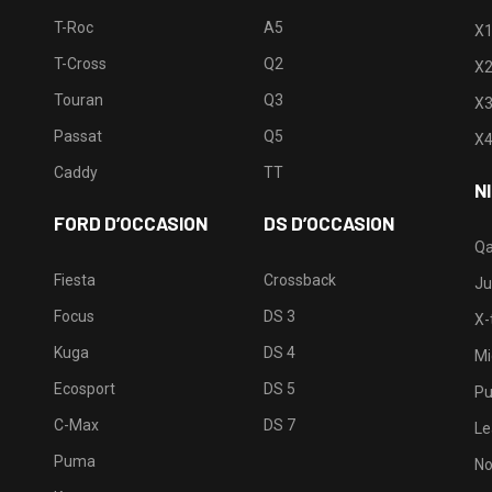
T-Roc
A5
X
T-Cross
Q2
X
Touran
Q3
X
Passat
Q5
X
Caddy
TT
N
FORD D’OCCASION
DS D’OCCASION
Qa
Fiesta
Crossback
Ju
Focus
DS 3
X-t
Kuga
DS 4
Mi
Ecosport
DS 5
Pu
C-Max
DS 7
Le
Puma
No