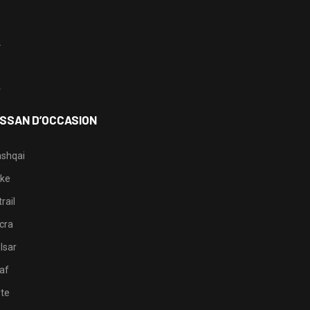
1
2
3
4
ISSAN D’OCCASION
shqai
ke
rail
cra
lsar
af
te