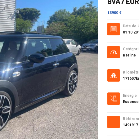
BVA7 EUR
13900 €
Date de l
01 10 20
Catégori
Berline
Kilométr
171607
Energie
Essence
Référen
1491917