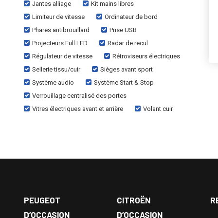
Jantes alliage
Kit mains libres
Limiteur de vitesse
Ordinateur de bord
Phares antibrouillard
Prise USB
Projecteurs Full LED
Radar de recul
Régulateur de vitesse
Rétroviseurs électriques
Sellerie tissu/cuir
Sièges avant sport
Système audio
Système Start & Stop
Verrouillage centralisé des portes
Vitres électriques avant et arrière
Volant cuir
PEUGEOT
CITROËN
R
D’OCCASION
D’OCCASION