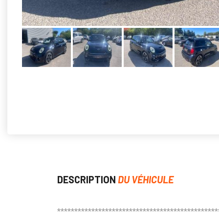
DESCRIPTION
DU VÉHICULE
***********************************************