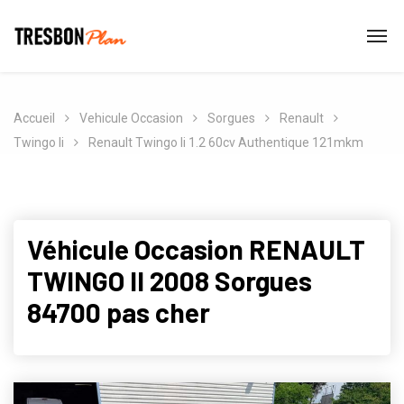
Accueil
Vehicule Occasion
Sorgues
Renault
Twingo Ii
Renault Twingo Ii 1.2 60cv Authentique 121mkm
Véhicule Occasion RENAULT
TWINGO II 2008 Sorgues
84700 pas cher